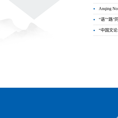
Anqing Nor
“语”“路
“中国文