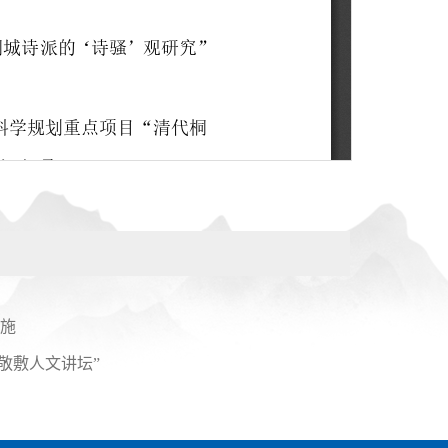
实施
敬敷人文讲坛”